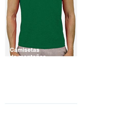
Camisetas
de montañas
Diseños exclusivos
Consigue la camiseta de tu montaña
preferida
Comprar
DONDE ESTAMOS