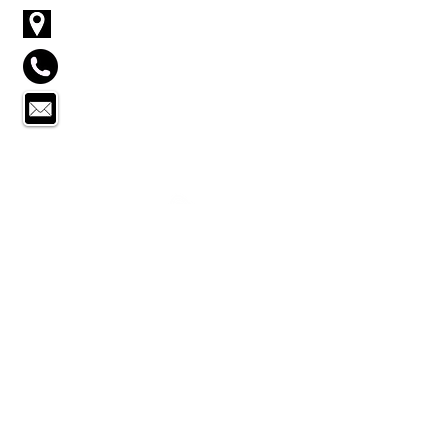
C/ Jijona, 23 1C - IBI - Alicante
661 774 697
infoentrecumbres@gmail.com
SERVICIOS
Rutas montañas de Alicante
Rutas montañas de España
Rutas centros educativos