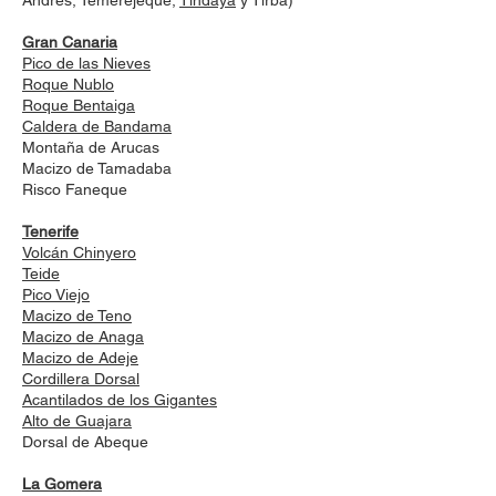
Andrés, Temerejeque,
Tindaya
y Tirba)
Gran Canaria
Pico de las Nieves
Roque Nublo
Roque Bentaiga
Caldera de Bandama
Montaña de Arucas
Macizo de Tamadaba
Risco Faneque
Tenerife
Volcán Chinyero
Teide
Pico Viejo
Macizo de Teno
Macizo de Anaga
Macizo de Adeje
Cordillera Dorsal
Acantilados de los Gigantes
Alto de Guajara
Dorsal de Abeque
La Gomera