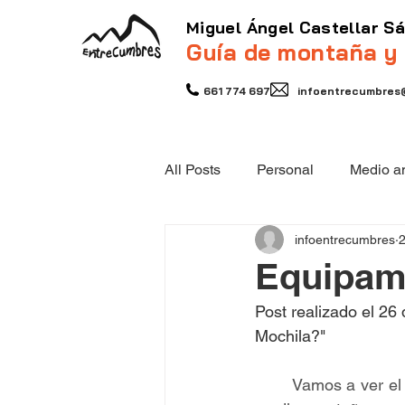
Miguel Ángel Castellar S
Guía de montaña y
661 774 697
infoentrecumbres
All Posts
Personal
Medio a
infoentrecumbres
2
Equipamiento de montaña
Equipam
Post realizado el 26 
Mochila?"
	Vamos a ver el material que sería necesario en una salida al monte, en este caso para 