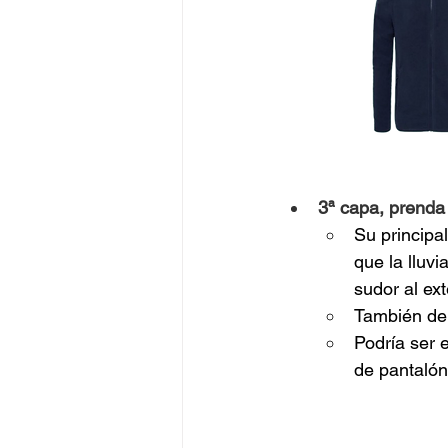
3ª capa, prenda 
Su principal
que la lluvi
sudor al ext
También deb
Podría ser 
de pantalón