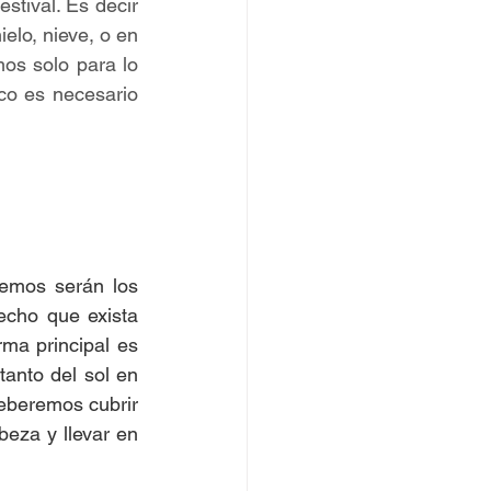
tival. Es decir 
lo, nieve, o en 
os solo para lo 
co es necesario 
echo que exista 
ma principal es 
anto del sol en 
eberemos cubrir 
eza y llevar en 