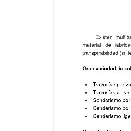
	Existen multitud de modelos en el mercado y se distinguen unas de otras por el 
material de fabric
transpirabilidad (si 
Gran variedad de cal
Travesías por 
Travesías de va
Senderismo por 
Senderismo por 
Senderismo liger