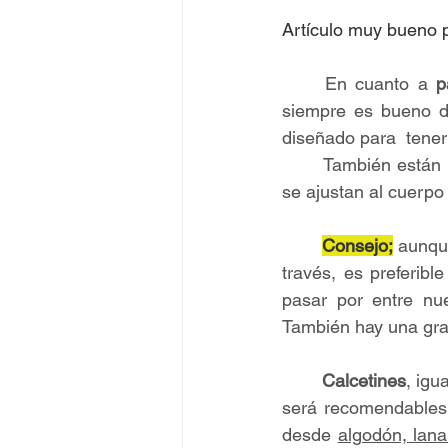
Artículo muy bueno p
	En cuanto a 
p
siempre es bueno de
diseñado para  tener
	También están 
se ajustan al cuerpo 
Consejo;
 aunque
través, es preferibl
pasar por entre nu
También hay una gra
	Calcetines
, igu
será recomendables 
desde 
algodón, lana