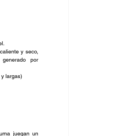
l. 
aliente y seco, 
 generado por 
 y largas)
luma juegan un 