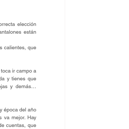
rrecta elección 
ntalones están 
 calientes, que 
 toca ir campo a 
da y tienes que 
cojas y demás… 
 y época del año 
 va mejor. Hay 
de cuentas, que 