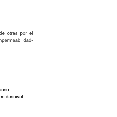
mpermeabilidad-
 peso
co desnivel.