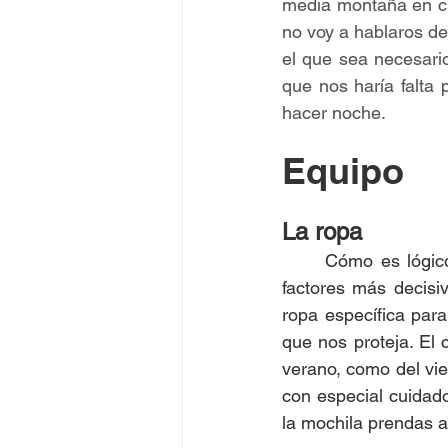
media montaña en cua
no voy a hablaros de
el que sea necesario
que nos haría falta 
hacer noche.
Equipo
La ropa
	Cómo es lógico, la época del año y la región en la que nos encontremos serán los 
factores más decisi
ropa específica par
que nos proteja. El
verano, como del vi
con especial cuidado
la mochila prendas a