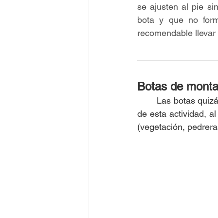
se ajusten al pie si
bota y que no for
recomendable llevar
Botas de monta
	Las botas quizás sea la parte más importante del equipo para poder realizar la práctica 
de esta actividad, a
(vegetación, pedrera