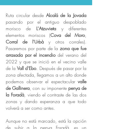
Ruta circular desde
Alcalá de la Jovada
pasando por el antiguo despoblado
morisco de
L'Atzuvieta
y diferentes
elementos moriscos (
Cova del Moro
,
Corral de l'Urbà
y otros corrales).
Pasaremos por parte de la
zona que fue
arrasada por el incendio
del verano del
2022 y que se inició en el vecino valle
de la
Vall d'Ebo
. Después de pasar por la
zona afectada, llegamos a un alto donde
podemos observar el espectacular
valle
de Gallinera
, con su imponente
penya de
la Foradà
, viendo el contraste de las dos
zonas y dando esperanza a que todo
volverá a ser como antes.
Aunque no está marcado, está la opción
de subir a la penya Foradà, es un