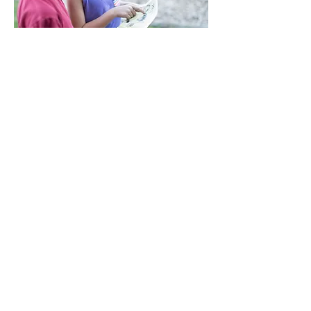
RESERVA YA
Aventura
asegurada
DONDE ESTAMOS
C/ Jijona, 23 1C - IBI - Alicante
661 774 697
infoentrecumbres@gmail.com